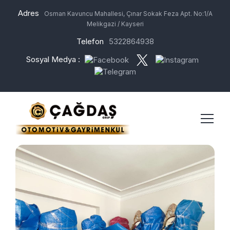
Adres
Osman Kavuncu Mahallesi, Çınar Sokak Feza Apt. No:1/A
Melikgazi / Kayseri
Telefon
5322864938
Sosyal Medya :