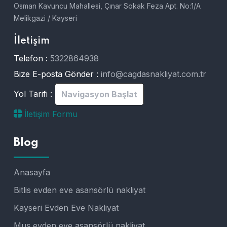
Osman Kavuncu Mahallesi, Çınar Sokak Feza Apt. No:1/A
Melikgazi / Kayseri
İletişim
Telefon :
5322864938
Bize E-posta Gönder :
info@cagdasnakliyat.com.tr
Yol Tarifi :
Navigasyon Başlat
İletişim Formu
Blog
Anasayfa
Bitlis evden eve asansörlü nakliyat
Kayseri Evden Eve Nakliyat
Muş evden eve asansörlü nakliyat