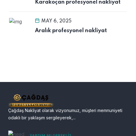
Karakoçan profesyonel nakliyat
MAY 6, 2025
Aralık profesyonel nakliyat
Çağdaş Nakliyat olarak vizyonumuz, müşteri memnuniyeti
odaklı bir yaklaşım sergileyerek,...
YARDIM MI GEREKLI?