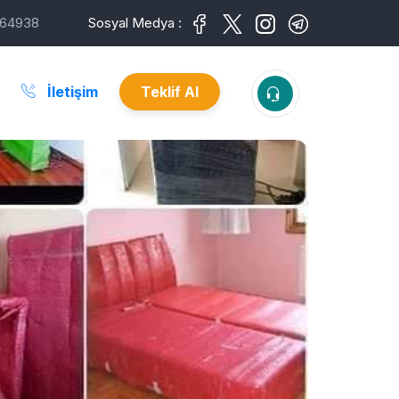
64938
Sosyal Medya :
İletişim
Teklif Al