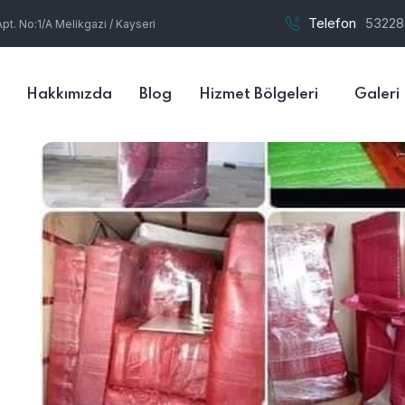
Telefon
53228
t. No:1/A Melikgazi / Kayseri
Hakkımızda
Blog
Hizmet Bölgeleri
Galeri