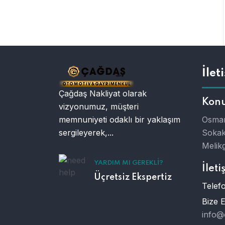
İlet
Çağdaş Nakliyat olarak
Kon
vizyonumuz, müşteri
memnuniyeti odaklı bir yaklaşım
Osman
sergileyerek,...
Sokak
Melikg
YARDIM MI GEREKLI?
İleti
Üçretsiz Ekspertiz
Telefo
Bize 
info@