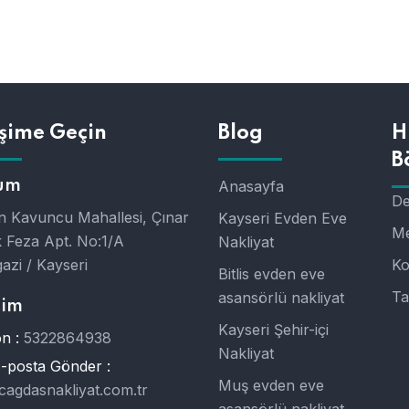
işime Geçin
Blog
H
B
um
Anasayfa
De
 Kavuncu Mahallesi, Çınar
Kayseri Evden Eve
Me
 Feza Apt. No:1/A
Nakliyat
azi / Kayseri
Ko
Bitlis evden eve
Ta
asansörlü nakliyat
şim
Kayseri Şehir-içi
n :
5322864938
Nakliyat
E-posta Gönder :
Muş evden eve
cagdasnakliyat.com.tr