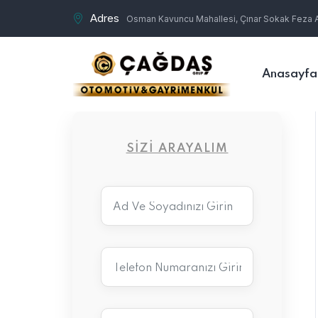
Adres
Osman Kavuncu Mahallesi, Çınar Sokak Feza Ap
Anasayfa
SIZI ARAYALIM