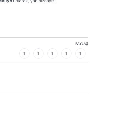
olarak, yanınızdayız!
akliyat
PAYLAŞ