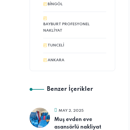
BINGÖL
BAYBURT PROFESYONEL
NAKLIYAT
TUNCELI
ANKARA
Benzer İçerikler
MAY 2, 2025
Muş evden eve
asansörlü nakliyat