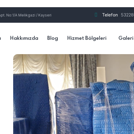
Telefon
53228
t. No:1/A Melikgazi / Kayseri
a
Hakkımızda
Blog
Hizmet Bölgeleri
Galeri