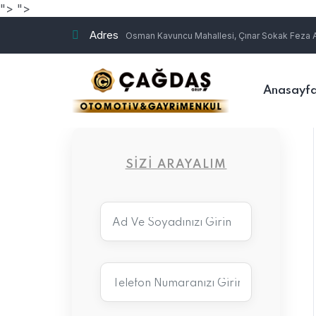
">
">
Adres
Osman Kavuncu Mahallesi, Çınar Sokak Feza Ap
Anasayf
SIZI ARAYALIM