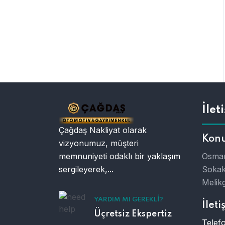
İlet
Çağdaş Nakliyat olarak
Kon
vizyonumuz, müşteri
memnuniyeti odaklı bir yaklaşım
Osman
sergileyerek,...
Sokak
Melikg
YARDIM MI GEREKLI?
İleti
Üçretsiz Ekspertiz
Telefo