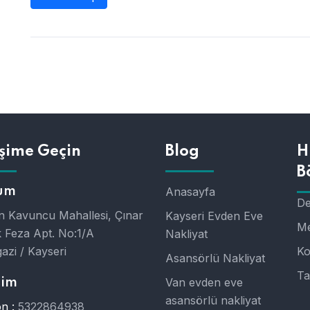
işime Geçin
Blog
H
B
um
Anasayfa
De
 Kavuncu Mahallesi, Çınar
Kayseri Evden Eve
Me
 Feza Apt. No:1/A
Nakliyat
azi / Kayseri
Ko
Asansörlü Nakliyat
Ta
Van evden eve
şim
asansörlü nakliyat
n :
5322864938