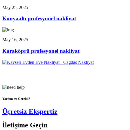
May 25, 2025
Konyaaltı profesyonel nakliyat
May 16, 2025
Karaköprü profesyonel nakliyat
Çağdaş Nakliyat olarak vizyonumuz, müşteri memnuniyeti odaklı
bir yaklaşım sergileyerek,...
Yardım mı Gerekli?
Üçretsiz Ekspertiz
İletişime Geçin