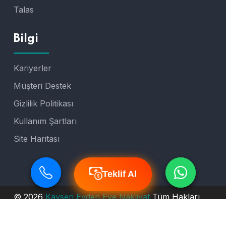
Talas
Bilgi
Kariyerler
Müşteri Destek
Gizlilik Politikası
Kullanım Şartları
Site Haritası
Teklif Al
Teklif Al
© 2026
Kayseri Evden Eve Nakliyat
Tüm Hakları
Saklıdır.