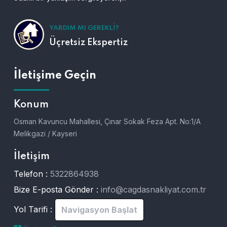
YARDIM MI GEREKLI?
Üçretsiz Ekspertiz
İletişime Geçin
Konum
Osman Kavuncu Mahallesi, Çınar Sokak Feza Apt. No:1/A
Melikgazi / Kayseri
İletişim
Telefon :
5322864938
Bize E-posta Gönder :
info@cagdasnakliyat.com.tr
Yol Tarifi :
Navigasyon Başlat