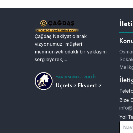
İlet
Çağdaş Nakliyat olarak
Kon
vizyonumuz, müşteri
memnuniyeti odaklı bir yaklaşım
Osman
sergileyerek,...
Sokak
Melikg
YARDIM MI GEREKLI?
İleti
Üçretsiz Ekspertiz
Telefo
Bize 
info@
Yol Tar
Nav