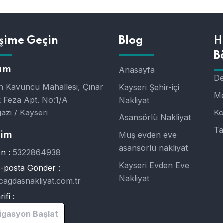
işime Geçin
Blog
H
B
um
Anasayfa
De
 Kavuncu Mahallesi, Çınar
Kayseri Şehir-içi
Me
 Feza Apt. No:1/A
Nakliyat
azi / Kayseri
Ko
Asansörlü Nakliyat
Ta
Muş evden eve
şim
asansörlü nakliyat
n :
5322864938
Kayseri Evden Eve
E-posta Gönder :
Nakliyat
cagdasnakliyat.com.tr
ifi :
igasyon Başlat