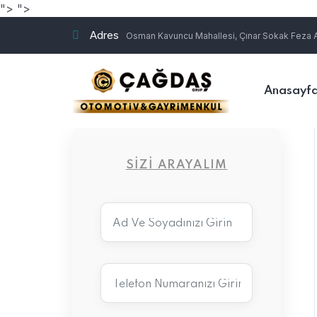
">
">
Adres
Osman Kavuncu Mahallesi, Çınar Sokak Feza Ap
Anasayf
SIZI ARAYALIM