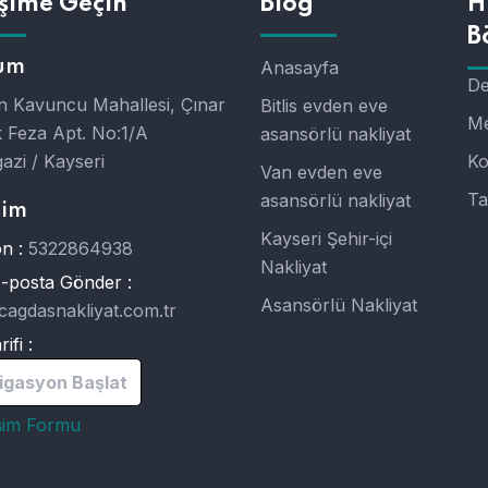
işime Geçin
Blog
H
B
um
Anasayfa
De
 Kavuncu Mahallesi, Çınar
Bitlis evden eve
Me
 Feza Apt. No:1/A
asansörlü nakliyat
azi / Kayseri
Ko
Van evden eve
Ta
asansörlü nakliyat
şim
Kayseri Şehir-içi
n :
5322864938
Nakliyat
E-posta Gönder :
Asansörlü Nakliyat
cagdasnakliyat.com.tr
ifi :
igasyon Başlat
işim Formu