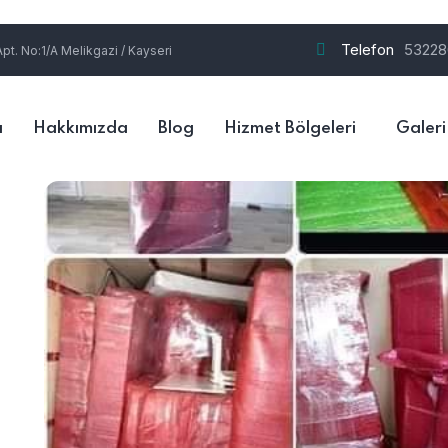
Telefon
53228
t. No:1/A Melikgazi / Kayseri
a
Hakkımızda
Blog
Hizmet Bölgeleri
Galeri