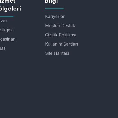
izmet
Bilgi
ölgeleri
Kariyerler
veli
Müşteri Destek
likgazi
Gizlilik Politikası
casinan
Kullanım Şartları
las
Site Haritası