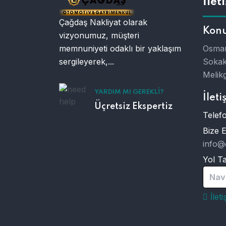
İlet
Çağdaş Nakliyat olarak
Kon
vizyonumuz, müşteri
memnuniyeti odaklı bir yaklaşım
Osman
sergileyerek,...
Sokak
Melikg
YARDIM MI GEREKLI?
İleti
Üçretsiz Ekspertiz
Telefo
Bize 
info@
Yol Tar
Nav
İlet