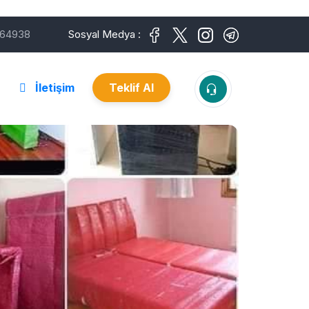
64938
Sosyal Medya :
İletişim
Teklif Al