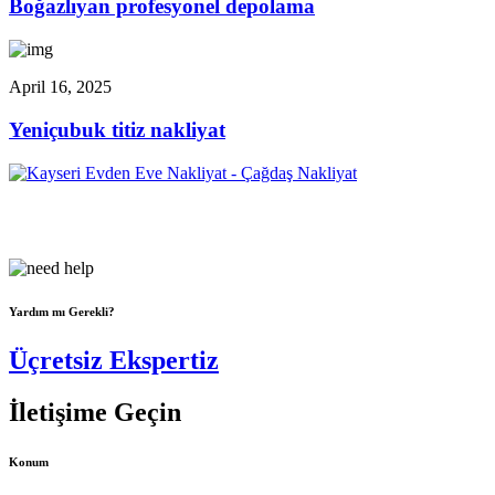
Boğazlıyan profesyonel depolama
April 16, 2025
Yeniçubuk titiz nakliyat
Çağdaş Nakliyat olarak vizyonumuz, müşteri memnuniyeti odaklı
bir yaklaşım sergileyerek,...
Yardım mı Gerekli?
Üçretsiz Ekspertiz
İletişime Geçin
Konum