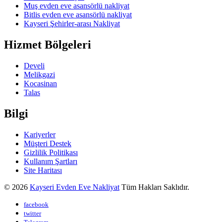
Muş evden eve asansörlü nakliyat
Bitlis evden eve asansörlü nakliyat
Kayseri Şehirler-arası Nakliyat
Hizmet Bölgeleri
Develi
Melikgazi
Kocasinan
Talas
Bilgi
Kariyerler
Müşteri Destek
Gizlilik Politikası
Kullanım Şartları
Site Haritası
© 2026
Kayseri Evden Eve Nakliyat
Tüm Hakları Saklıdır.
facebook
twitter