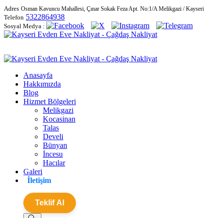
Adres
Osman Kavuncu Mahallesi, Çınar Sokak Feza Apt. No:1/A Melikgazi / Kayseri
5322864938
Telefon
Sosyal Medya :
Anasayfa
Hakkımızda
Blog
Hizmet Bölgeleri
Melikgazi
Kocasinan
Talas
Develi
Bünyan
İncesu
Hacılar
Galeri
İletişim
Teklif Al