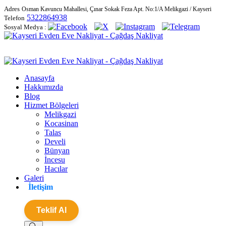
Adres
Osman Kavuncu Mahallesi, Çınar Sokak Feza Apt. No:1/A Melikgazi / Kayseri
5322864938
Telefon
Sosyal Medya :
Anasayfa
Hakkımızda
Blog
Hizmet Bölgeleri
Melikgazi
Kocasinan
Talas
Develi
Bünyan
İncesu
Hacılar
Galeri
İletişim
Teklif Al