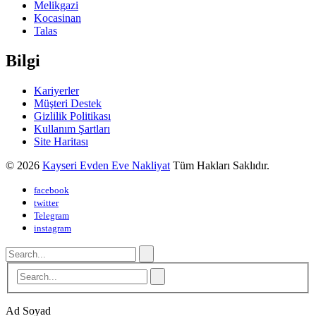
Melikgazi
Kocasinan
Talas
Bilgi
Kariyerler
Müşteri Destek
Gizlilik Politikası
Kullanım Şartları
Site Haritası
© 2026
Kayseri Evden Eve Nakliyat
Tüm Hakları Saklıdır.
facebook
twitter
Telegram
instagram
Ad Soyad