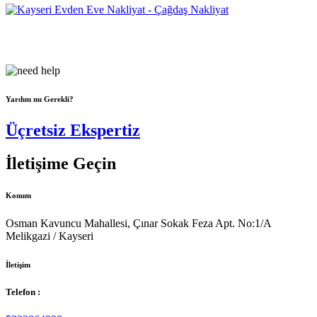
Çağdaş Nakliyat olarak vizyonumuz, müşteri memnuniyeti odaklı
bir yaklaşım sergileyerek,...
Yardım mı Gerekli?
Üçretsiz Ekspertiz
İletişime Geçin
Konum
Osman Kavuncu Mahallesi, Çınar Sokak Feza Apt. No:1/A
Melikgazi / Kayseri
İletişim
Telefon :