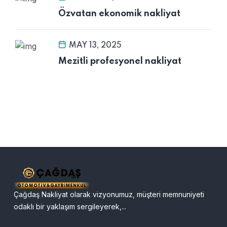
Özvatan ekonomik nakliyat
MAY 13, 2025
Mezitli profesyonel nakliyat
Çağdaş Nakliyat olarak vizyonumuz, müşteri memnuniyeti
odaklı bir yaklaşım sergileyerek,...