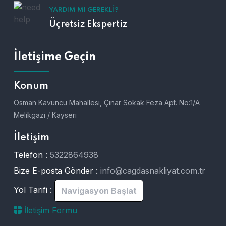
YARDIM MI GEREKLI?
Üçretsiz Ekspertiz
İletişime Geçin
Konum
Osman Kavuncu Mahallesi, Çınar Sokak Feza Apt. No:1/A
Melikgazi / Kayseri
İletişim
Telefon :
5322864938
Bize E-posta Gönder :
info@cagdasnakliyat.com.tr
Yol Tarifi :
Navigasyon Başlat
İletişim Formu