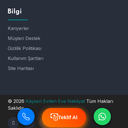
Bilgi
Kariyerler
Müşteri Destek
Gizlilik Politikası
Kullanım Şartları
Site Haritası
© 2026
Kayseri Evden Eve Nakliyat
Tüm Hakları
Saklıdır.
Teklif Al
Teklif Al