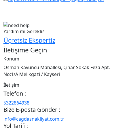
Çağdaş Nakliyat olarak vizyonumuz, müşteri
memnuniyeti odaklı bir yaklaşım sergileyerek,...
Yardım mı Gerekli?
Üçretsiz Ekspertiz
İletişime Geçin
Konum
Osman Kavuncu Mahallesi, Çınar Sokak Feza Apt.
No:1/A Melikgazi / Kayseri
İletişim
Telefon :
5322864938
Bize E-posta Gönder :
info@cagdasnakliyat.com.tr
Yol Tarifi :