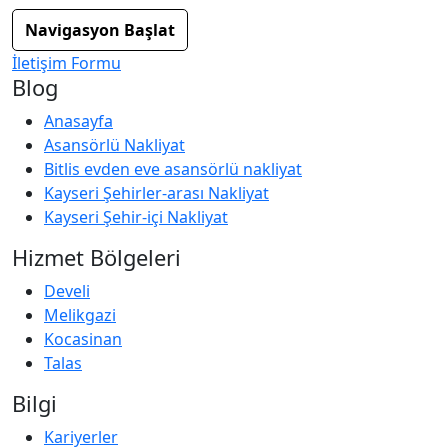
Navigasyon Başlat
İletişim Formu
Blog
Anasayfa
Asansörlü Nakliyat
Bitlis evden eve asansörlü nakliyat
Kayseri Şehirler-arası Nakliyat
Kayseri Şehir-içi Nakliyat
Hizmet Bölgeleri
Develi
Melikgazi
Kocasinan
Talas
Bilgi
Kariyerler