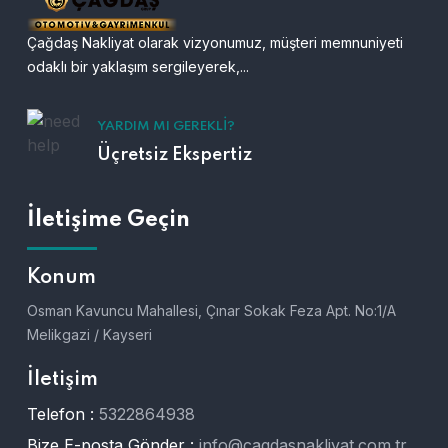
Çağdaş Nakliyat olarak vizyonumuz, müşteri memnuniyeti
odaklı bir yaklaşım sergileyerek,...
YARDIM MI GEREKLI?
Üçretsiz Ekspertiz
İletişime Geçin
Konum
Osman Kavuncu Mahallesi, Çınar Sokak Feza Apt. No:1/A
Melikgazi / Kayseri
İletişim
Telefon :
5322864938
Bize E-posta Gönder :
info@cagdasnakliyat.com.tr