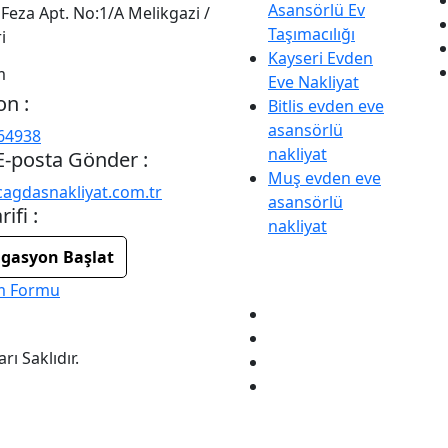
Asansörlü Ev
Feza Apt. No:1/A Melikgazi /
Taşımacılığı
i
Kayseri Evden
m
Eve Nakliyat
on :
Bitlis evden eve
asansörlü
64938
nakliyat
E-posta Gönder :
Muş evden eve
agdasnakliyat.com.tr
asansörlü
rifi :
nakliyat
gasyon Başlat
im Formu
ı Saklıdır.