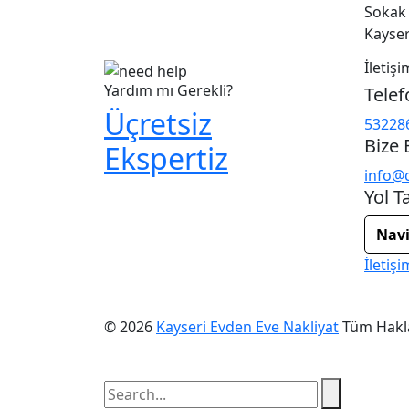
memnuniyeti odaklı bir yaklaşım
Sokak 
sergileyerek,...
Kayser
İletişi
Yardım mı Gerekli?
Telef
Üçretsiz
53228
Bize 
Ekspertiz
info@c
Yol Ta
Navi
İletiş
© 2026
Kayseri Evden Eve Nakliyat
Tüm Haklar