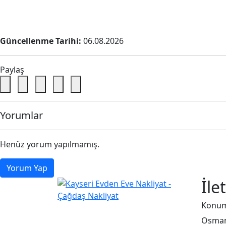
Güncellenme Tarihi:
06.08.2026
Paylaş
Yorumlar
Henüz yorum yapılmamış.
Yorum Yap
İle
Konu
Çağdaş Nakliyat olarak
vizyonumuz, müşteri
Osman