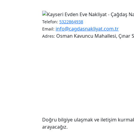
Telefon:
5322864938
info@cagdasnakliyat.com.tr
Email:
Osman Kavuncu Mahallesi, Çınar So
Adres:
Doğru bilgiye ulaşmak ve iletişim kurmak
arayacağız.