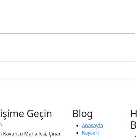
tişime Geçin
Blog
H
B
m
Anasayfa
Kayseri
 Kavuncu Mahallesi, Çınar