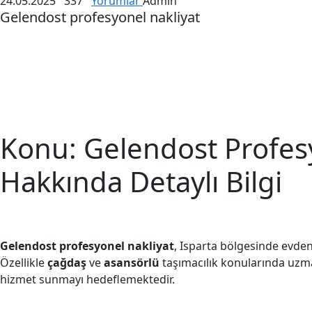
24.05.2025
337
Yorumlar
Admin
Gelendost profesyonel nakliyat
Konu: Gelendost Profes
Hakkında Detaylı Bilgi
Gelendost profesyonel nakliyat
, Isparta bölgesinde evden
Özellikle
çağdaş
ve
asansörlü
taşımacılık konularında uzman
hizmet sunmayı hedeflemektedir.