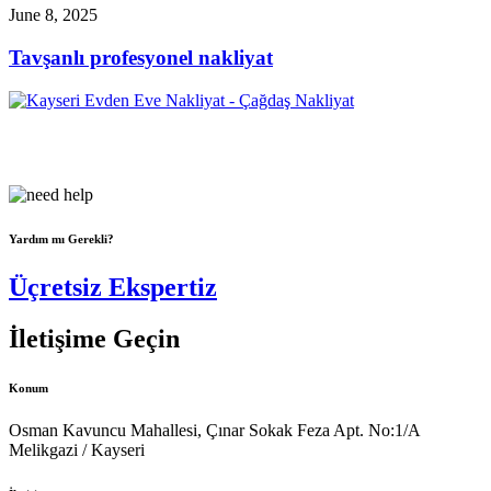
June 8, 2025
Tavşanlı profesyonel nakliyat
Çağdaş Nakliyat olarak vizyonumuz, müşteri memnuniyeti odaklı
bir yaklaşım sergileyerek,...
Yardım mı Gerekli?
Üçretsiz Ekspertiz
İletişime Geçin
Konum
Osman Kavuncu Mahallesi, Çınar Sokak Feza Apt. No:1/A
Melikgazi / Kayseri