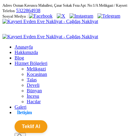
Adres
Osman Kavuncu Mahallesi, Çınar Sokak Feza Apt. No:1/A Melikgazi / Kayseri
5322864938
Telefon
Sosyal Medya :
Anasayfa
Hakkımızda
Blog
Hizmet Bölgeleri
Melikgazi
Kocasinan
Talas
Develi
Bünyan
İncesu
Hacılar
Galeri
İletişim
Teklif Al