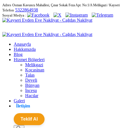
Adres
Osman Kavuncu Mahallesi, Çınar Sokak Feza Apt. No:1/A Melikgazi / Kayseri
5322864938
Telefon
Sosyal Medya :
Anasayfa
Hakkımızda
Blog
Hizmet Bölgeleri
Melikgazi
Kocasinan
Talas
Develi
Bünyan
İncesu
Hacılar
Galeri
İletişim
Teklif Al