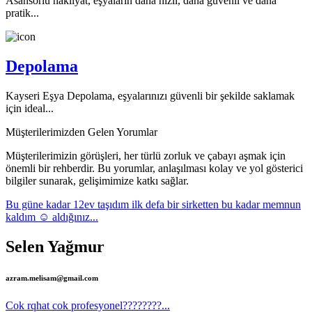
Asansörlü nakliyat, eşyaların daha hızlı, daha güvenli ve daha
pratik...
Depolama
Kayseri Eşya Depolama, eşyalarınızı güvenli bir şekilde saklamak
için ideal...
Müşterilerimizden Gelen Yorumlar
Müşterilerimizin görüşleri, her türlü zorluk ve çabayı aşmak için
önemli bir rehberdir. Bu yorumlar, anlaşılması kolay ve yol gösterici
bilgiler sunarak, gelişimimize katkı sağlar.
Bu güne kadar 12ev taşıdım ilk defa bir sirketten bu kadar memnun
kaldım ☺️ aldığınız...
Selen Yağmur
azram.melisam@gmail.com
Cok rqhat cok profesyonel????????...