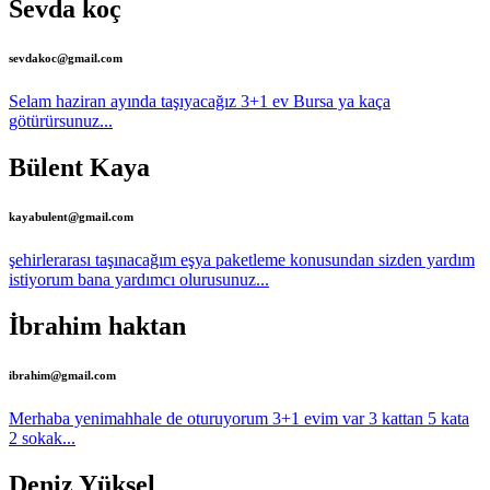
Sevda koç
sevdakoc@gmail.com
Selam haziran ayında taşıyacağız 3+1 ev Bursa ya kaça
götürürsunuz...
Bülent Kaya
kayabulent@gmail.com
şehirlerarası taşınacağım eşya paketleme konusundan sizden yardım
istiyorum bana yardımcı olurusunuz...
İbrahim haktan
ibrahim@gmail.com
Merhaba yenimahhale de oturuyorum 3+1 evim var 3 kattan 5 kata
2 sokak...
Deniz Yüksel