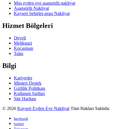
Muş evden eve asansörlü nakliyat
Asansörlü Nakliyat
Kayseri Şehirler-arası Nakliyat
Hizmet Bölgeleri
Develi
Melikgazi
Kocasinan
Talas
Bilgi
Kariyerler
Müşteri Destek
Gizlilik Politikası
Kullanım Şartları
Site Haritası
© 2026
Kayseri Evden Eve Nakliyat
Tüm Hakları Saklıdır.
facebook
twitter
Telegram