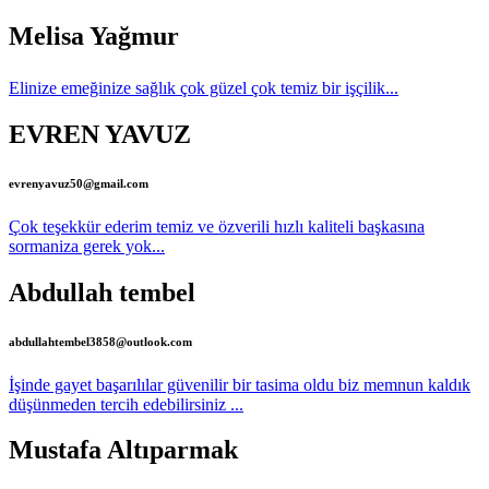
Melisa Yağmur
Elinize emeğinize sağlık çok güzel çok temiz bir işçilik...
EVREN YAVUZ
evrenyavuz50@gmail.com
Çok teşekkür ederim temiz ve özverili hızlı kaliteli başkasına
sormaniza gerek yok...
Abdullah tembel
abdullahtembel3858@outlook.com
İşinde gayet başarılılar güvenilir bir tasima oldu biz memnun kaldık
düşünmeden tercih edebilirsiniz ...
Mustafa Altıparmak