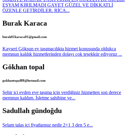
EŞYAM KIRILMADI GAYET GÜZEL VE DİKKATLİ
ÖZENLE GETİRDİLER. RİCA...
Burak Karaca
burak01karaca01@gmail.com
Kayseri Göksun ev taşımacılıkta hizmet konusunda oldukça
memnun kaldık hizmetlerinden dolayı çok teşekkür ediyoruz ...
Gökhan topal
gokhantopal88@hotmail.com
Şehir içi evden eve taşıma için verdiğiniz hizmetten son derece
memnun kaldım. İşletme sahibine ve...
Sadullah gündoğdu
Selam talas içi fiyatlarınız nedir 2+1 3 den 5 e...