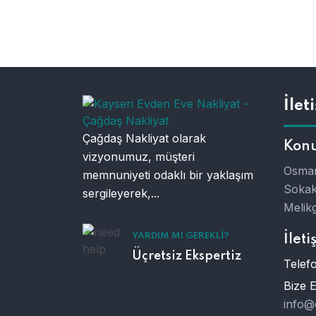
İlet
Çağdaş Nakliyat olarak
Kon
vizyonumuz, müşteri
Osman
memnuniyeti odaklı bir yaklaşım
Sokak
sergileyerek,...
Melikg
YARDIM MI GEREKLI?
İleti
Üçretsiz Ekspertiz
Telefo
Bize 
info@