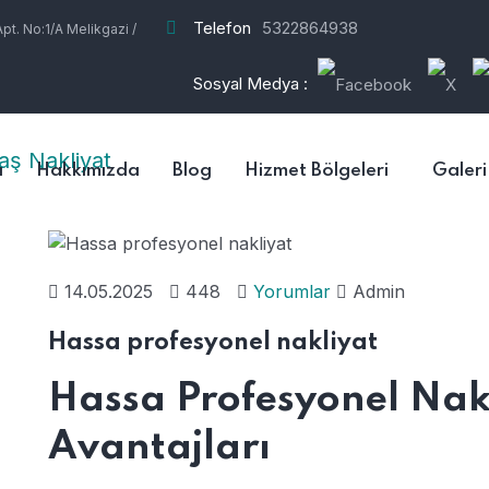
Telefon
5322864938
t. No:1/A Melikgazi /
Sosyal Medya :
a
Hakkımızda
Blog
Hizmet Bölgeleri
Galeri
14.05.2025
448
Yorumlar
Admin
Hassa profesyonel nakliyat
Hassa Profesyonel Nakl
Avantajları