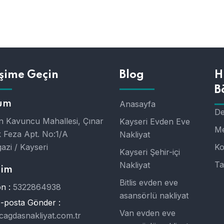
işime Geçin
Blog
H
B
um
Anasayfa
De
 Kavuncu Mahallesi, Çınar
Kayseri Evden Eve
Me
 Feza Apt. No:1/A
Nakliyat
azi / Kayseri
Ko
Kayseri Şehir-içi
Ta
Nakliyat
şim
Bitlis evden eve
n :
5322864938
asansörlü nakliyat
E-posta Gönder :
Van evden eve
cagdasnakliyat.com.tr