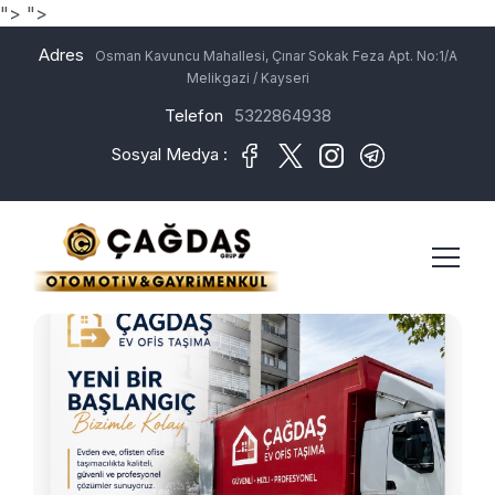
">
">
Adres
Osman Kavuncu Mahallesi, Çınar Sokak Feza Apt. No:1/A
Melikgazi / Kayseri
Telefon
5322864938
Sosyal Medya :