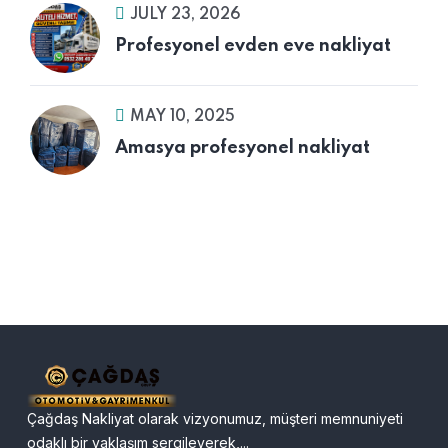
JULY 23, 2026
Profesyonel evden eve nakliyat
MAY 10, 2025
Amasya profesyonel nakliyat
Çağdaş Nakliyat olarak vizyonumuz, müşteri memnuniyeti
odaklı bir yaklaşım sergileyerek,...