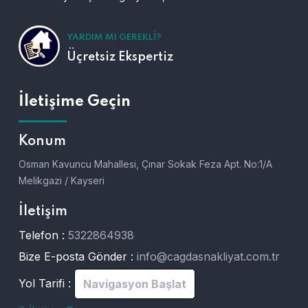
YARDIM MI GEREKLI?
Üçretsiz Ekspertiz
İletişime Geçin
Konum
Osman Kavuncu Mahallesi, Çınar Sokak Feza Apt. No:1/A
Melikgazi / Kayseri
İletişim
Telefon :
5322864938
Bize E-posta Gönder :
info@cagdasnakliyat.com.tr
Yol Tarifi :
Navigasyon Başlat