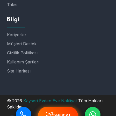
Talas
Bilgi
Kariyerler
Müşteri Destek
Gizlilik Politikası
Kullanım Şartları
Site Haritası
© 2026
Kayseri Evden Eve Nakliyat
Tüm Hakları
Saklıdır.
Teklif Al
Teklif Al