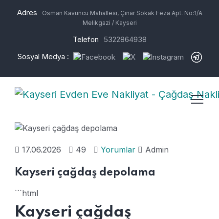
Adres
Osman Kavuncu Mahallesi, Çınar Sokak Feza Apt. No:1/A
Melikgazi / Kayseri
Telefon
5322864938
Sosyal Medya :
17.06.2026
49
Yorumlar
Admin
Kayseri çağdaş depolama
```html
Kayseri çağdaş