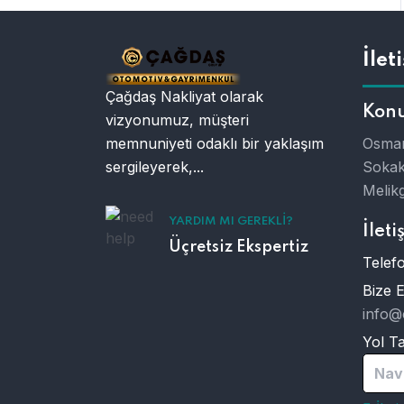
İlet
Çağdaş Nakliyat olarak
Kon
vizyonumuz, müşteri
memnuniyeti odaklı bir yaklaşım
Osman
sergileyerek,...
Sokak
Melikg
YARDIM MI GEREKLI?
İleti
Üçretsiz Ekspertiz
Telefo
Bize 
info@
Yol Tar
Nav