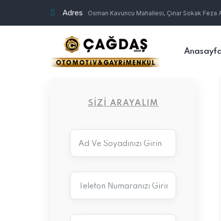
Adres
Osman Kavuncu Mahallesi, Çınar Sokak Feza Ap
Anasayf
SIZI ARAYALIM