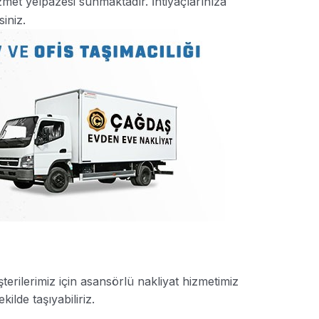
met yelpazesi sunmaktadır. İhtiyaçlarınıza
iniz.
rilerimiz için asansörlü nakliyat hizmetimiz
ilde taşıyabiliriz.