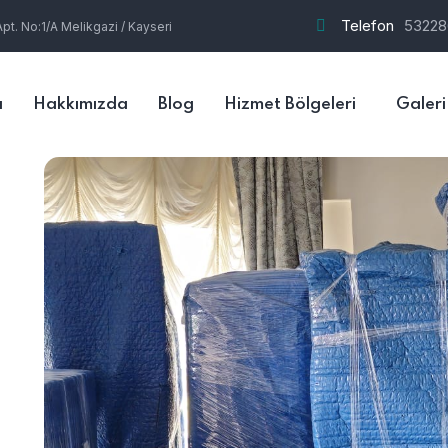
Telefon
53228
t. No:1/A Melikgazi / Kayseri
a
Hakkımızda
Blog
Hizmet Bölgeleri
Galeri