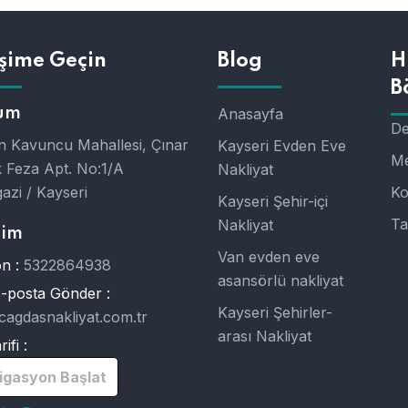
işime Geçin
Blog
H
B
um
Anasayfa
De
 Kavuncu Mahallesi, Çınar
Kayseri Evden Eve
Me
 Feza Apt. No:1/A
Nakliyat
azi / Kayseri
Ko
Kayseri Şehir-içi
Ta
Nakliyat
şim
Van evden eve
n :
5322864938
asansörlü nakliyat
E-posta Gönder :
Kayseri Şehirler-
cagdasnakliyat.com.tr
arası Nakliyat
ifi :
igasyon Başlat