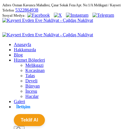
Adres
Osman Kavuncu Mahallesi, Çınar Sokak Feza Apt. No:1/A Melikgazi / Kayseri
5322864938
Telefon
Sosyal Medya :
Anasayfa
Hakkımızda
Blog
Hizmet Bölgeleri
Melikgazi
Kocasinan
Talas
Develi
Bünyan
İncesu
Hacılar
Galeri
İletişim
Teklif Al