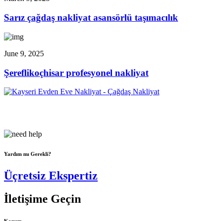
Sarız çağdaş nakliyat asansörlü taşımacılık
June 9, 2025
Şereflikoçhisar profesyonel nakliyat
Çağdaş Nakliyat olarak vizyonumuz, müşteri memnuniyeti odaklı
bir yaklaşım sergileyerek,...
Yardım mı Gerekli?
Üçretsiz Ekspertiz
İletişime Geçin