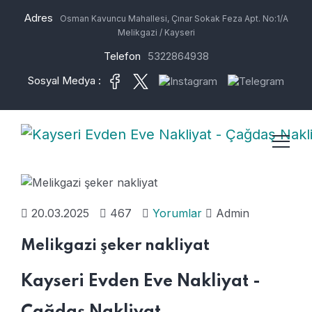
Adres
Osman Kavuncu Mahallesi, Çınar Sokak Feza Apt. No:1/A
Melikgazi / Kayseri
Telefon
5322864938
Sosyal Medya :
20.03.2025
467
Yorumlar
Admin
Melikgazi şeker nakliyat
Kayseri Evden Eve Nakliyat -