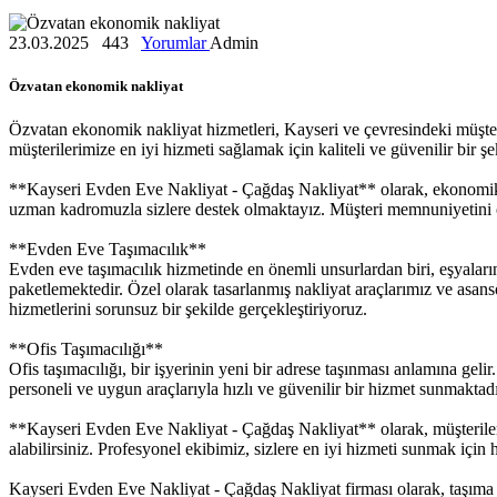
23.03.2025
443
Yorumlar
Admin
Özvatan ekonomik nakliyat
Özvatan ekonomik nakliyat hizmetleri, Kayseri ve çevresindeki müşteri
müşterilerimize en iyi hizmeti sağlamak için kaliteli ve güvenilir bir şe
**Kayseri Evden Eve Nakliyat - Çağdaş Nakliyat** olarak, ekonomik çö
uzman kadromuzla sizlere destek olmaktayız. Müşteri memnuniyetini ön 
**Evden Eve Taşımacılık**
Evden eve taşımacılık hizmetinde en önemli unsurlardan biri, eşyaları
paketlemektedir. Özel olarak tasarlanmış nakliyat araçlarımız ve asansö
hizmetlerini sorunsuz bir şekilde gerçekleştiriyoruz.
**Ofis Taşımacılığı**
Ofis taşımacılığı, bir işyerinin yeni bir adrese taşınması anlamına gel
personeli ve uygun araçlarıyla hızlı ve güvenilir bir hizmet sunmaktadır.
**Kayseri Evden Eve Nakliyat - Çağdaş Nakliyat** olarak, müşterileri
alabilirsiniz. Profesyonel ekibimiz, sizlere en iyi hizmeti sunmak için 
Kayseri Evden Eve Nakliyat - Çağdaş Nakliyat firması olarak, taşıma i