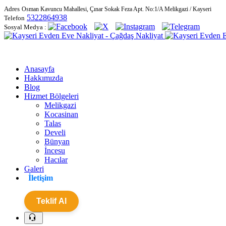
Adres
Osman Kavuncu Mahallesi, Çınar Sokak Feza Apt. No:1/A Melikgazi / Kayseri
5322864938
Telefon
Sosyal Medya :
Anasayfa
Hakkımızda
Blog
Hizmet Bölgeleri
Melikgazi
Kocasinan
Talas
Develi
Bünyan
İncesu
Hacılar
Galeri
İletişim
Teklif Al