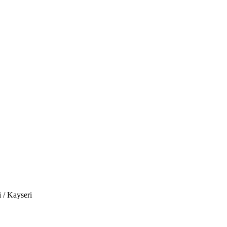
aklaşım sergileyerek,...
 / Kayseri