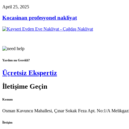
April 25, 2025
Kocasinan profesyonel nakliyat
Çağdaş Nakliyat olarak vizyonumuz, müşteri memnuniyeti odaklı bir y
Yardım mı Gerekli?
Üçretsiz Ekspertiz
İletişime Geçin
Konum
Osman Kavuncu Mahallesi, Çınar Sokak Feza Apt. No:1/A Melikgazi
İletişim