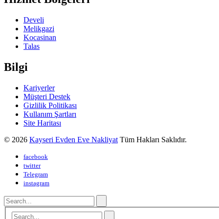
Develi
Melikgazi
Kocasinan
Talas
Bilgi
Kariyerler
Müşteri Destek
Gizlilik Politikası
Kullanım Şartları
Site Haritası
© 2026
Kayseri Evden Eve Nakliyat
Tüm Hakları Saklıdır.
facebook
twitter
Telegram
instagram