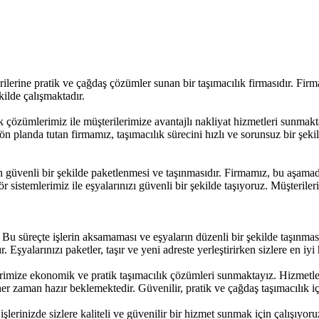
lerine pratik ve çağdaş çözümler sunan bir taşımacılık firmasıdır. Fir
kilde çalışmaktadır.
zümlerimiz ile müşterilerimize avantajlı nakliyat hizmetleri sunmaktay
planda tutan firmamız, taşımacılık sürecini hızlı ve sorunsuz bir şekil
n güvenli bir şekilde paketlenmesi ve taşınmasıdır. Firmamız, bu aşamad
r sistemlerimiz ile eşyalarınızı güvenli bir şekilde taşıyoruz. Müşteriler
ir. Bu süreçte işlerin aksamaması ve eşyaların düzenli bir şekilde taşınm
 Eşyalarınızı paketler, taşır ve yeni adreste yerleştirirken sizlere en iyi
mize ekonomik ve pratik taşımacılık çözümleri sunmaktayız. Hizmetlerim
her zaman hazır beklemektedir. Güvenilir, pratik ve çağdaş taşımacılık için
şlerinizde sizlere kaliteli ve güvenilir bir hizmet sunmak için çalışıyo