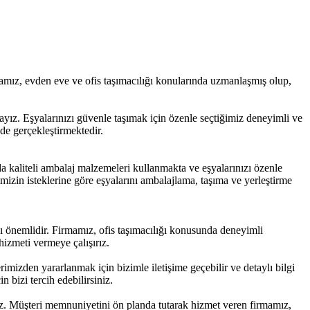
mamız, evden eve ve ofis taşımacılığı konularında uzmanlaşmış olup,
ız. Eşyalarınızı güvenle taşımak için özenle seçtiğimiz deneyimli ve
de gerçekleştirmektedir.
a kaliteli ambalaj malzemeleri kullanmakta ve eşyalarınızı özenle
imizin isteklerine göre eşyalarını ambalajlama, taşıma ve yerleştirme
ası önemlidir. Firmamız, ofis taşımacılığı konusunda deneyimli
 hizmeti vermeye çalışırız.
izden yararlanmak için bizimle iletişime geçebilir ve detaylı bilgi
 bizi tercih edebilirsiniz.
ruz. Müşteri memnuniyetini ön planda tutarak hizmet veren firmamız,