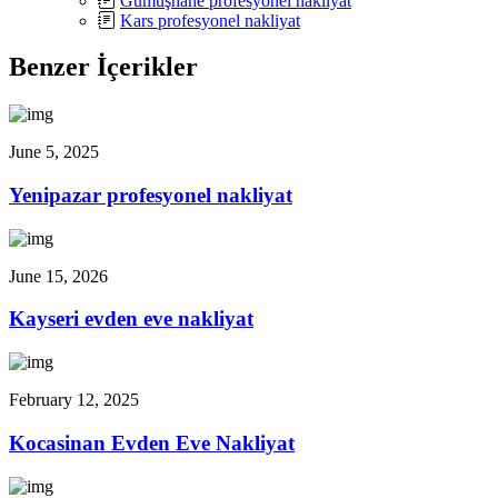
Gümüşhane profesyonel nakliyat
Kars profesyonel nakliyat
Benzer İçerikler
June 5, 2025
Yenipazar profesyonel nakliyat
June 15, 2026
Kayseri evden eve nakliyat
February 12, 2025
Kocasinan Evden Eve Nakliyat