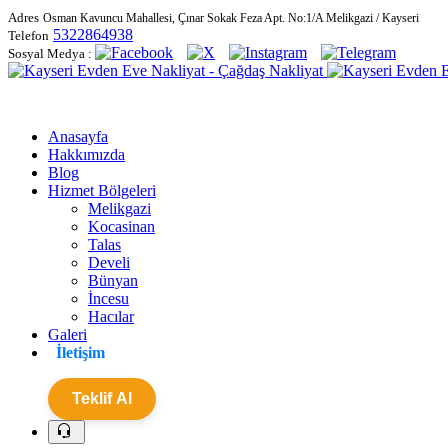
Adres
Osman Kavuncu Mahallesi, Çınar Sokak Feza Apt. No:1/A Melikgazi / Kayseri
5322864938
Telefon
Sosyal Medya :
Anasayfa
Hakkımızda
Blog
Hizmet Bölgeleri
Melikgazi
Kocasinan
Talas
Develi
Bünyan
İncesu
Hacılar
Galeri
İletişim
Teklif Al