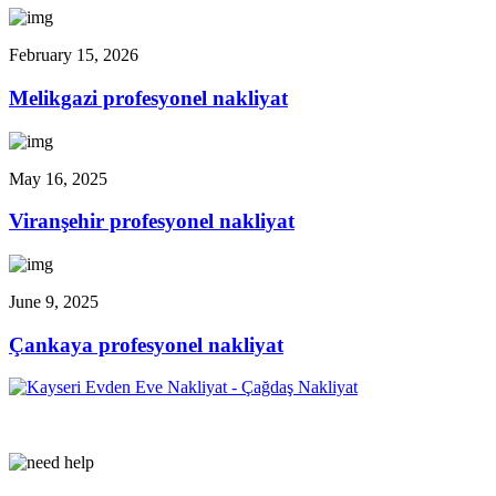
February 15, 2026
Melikgazi profesyonel nakliyat
May 16, 2025
Viranşehir profesyonel nakliyat
June 9, 2025
Çankaya profesyonel nakliyat
Çağdaş Nakliyat olarak vizyonumuz, müşteri memnuniyeti odaklı bir y