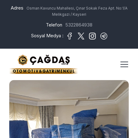
Adres
Osman Kavuncu Mahallesi, Çınar Sokak Feza Apt. No:1/A
Melikgazi / Kayseri
Telefon
5322864938
Sosyal Medya :