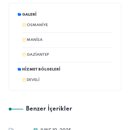
GALERI
OSMANIYE
MANİSA
GAZIANTEP
HIZMET BÖLGELERI
DEVELI
Benzer İçerikler