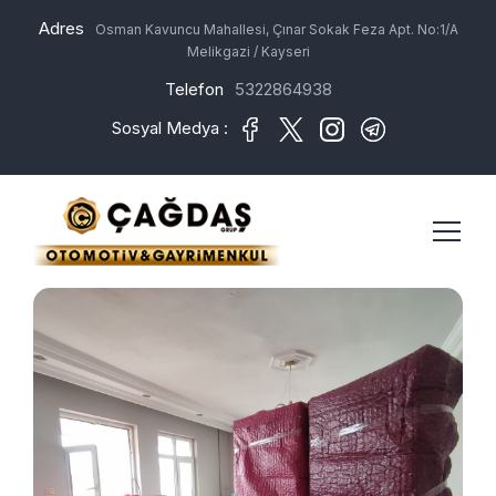
Adres
Osman Kavuncu Mahallesi, Çınar Sokak Feza Apt. No:1/A
Melikgazi / Kayseri
Telefon
5322864938
Sosyal Medya :