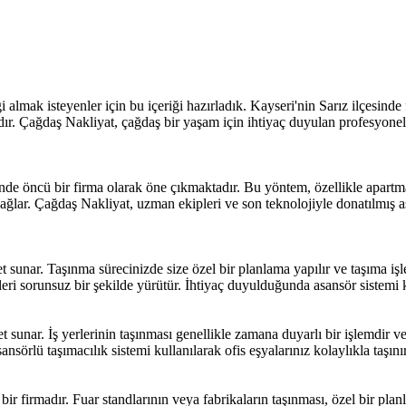
gi almak isteyenler için bu içeriği hazırladık. Kayseri'nin Sarız ilçesinde
dır. Çağdaş Nakliyat, çağdaş bir yaşam için ihtiyaç duyulan profesyone
ünde öncü bir firma olarak öne çıkmaktadır. Bu yöntem, özellikle apart
 sağlar. Çağdaş Nakliyat, uzman ekipleri ve son teknolojiyle donatılmış 
sunar. Taşınma sürecinizde size özel bir planlama yapılır ve taşıma işleml
ri sorunsuz bir şekilde yürütür. İhtiyaç duyulduğunda asansör sistemi ku
t sunar. İş yerlerinin taşınması genellikle zamana duyarlı bir işlemdir 
nsörlü taşımacılık sistemi kullanılarak ofis eşyalarınız kolaylıkla taşınır 
ir firmadır. Fuar standlarının veya fabrikaların taşınması, özel bir pla