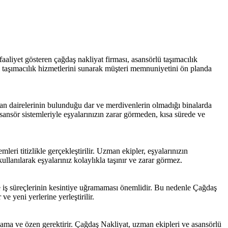
 faaliyet gösteren çağdaş nakliyat firması, asansörlü taşımacılık
l taşımacılık hizmetlerini sunarak müşteri memnuniyetini ön planda
man dairelerinin bulunduğu dar ve merdivenlerin olmadığı binalarda
asansör sistemleriyle eşyalarınızın zarar görmeden, kısa sürede ve
eri titizlikle gerçekleştirilir. Uzman ekipler, eşyalarınızın
llanılarak eşyalarınız kolaylıkla taşınır ve zarar görmez.
ve iş süreçlerinin kesintiye uğramaması önemlidir. Bu nedenle Çağdaş
ve yeni yerlerine yerleştirilir.
nlama ve özen gerektirir. Çağdaş Nakliyat, uzman ekipleri ve asansörlü