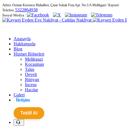
Adres
Osman Kavuncu Mahallesi, Çınar Sokak Feza Apt. No:1/A Melikgazi / Kayseri
5322864938
Telefon
Sosyal Medya :
Anasayfa
Hakkımızda
Blog
Hizmet Bölgeleri
Melikgazi
Kocasinan
Talas
Develi
Bünyan
İncesu
Hacılar
Galeri
İletişim
Teklif Al