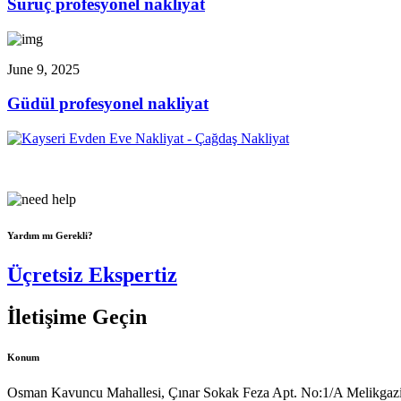
Suruç profesyonel nakliyat
June 9, 2025
Güdül profesyonel nakliyat
Çağdaş Nakliyat olarak vizyonumuz, müşteri memnuniyeti odaklı bir y
Yardım mı Gerekli?
Üçretsiz Ekspertiz
İletişime Geçin
Konum
Osman Kavuncu Mahallesi, Çınar Sokak Feza Apt. No:1/A Melikgazi