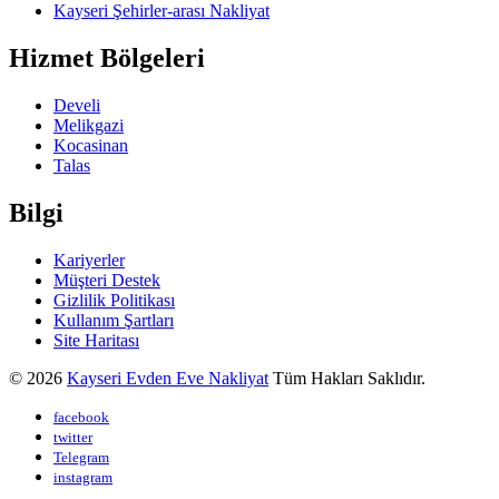
Kayseri Şehirler-arası Nakliyat
Hizmet Bölgeleri
Develi
Melikgazi
Kocasinan
Talas
Bilgi
Kariyerler
Müşteri Destek
Gizlilik Politikası
Kullanım Şartları
Site Haritası
© 2026
Kayseri Evden Eve Nakliyat
Tüm Hakları Saklıdır.
facebook
twitter
Telegram
instagram