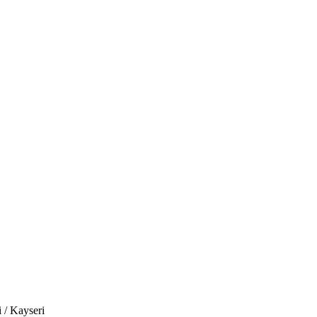
aklaşım sergileyerek,...
 / Kayseri