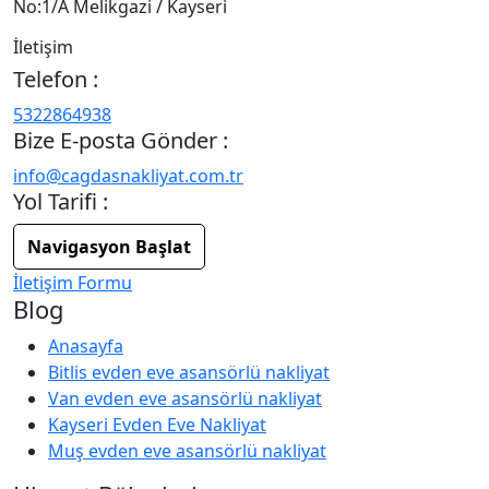
No:1/A Melikgazi / Kayseri
İletişim
Telefon :
5322864938
Bize E-posta Gönder :
info@cagdasnakliyat.com.tr
Yol Tarifi :
Navigasyon Başlat
İletişim Formu
Blog
Anasayfa
Bitlis evden eve asansörlü nakliyat
Van evden eve asansörlü nakliyat
Kayseri Evden Eve Nakliyat
Muş evden eve asansörlü nakliyat