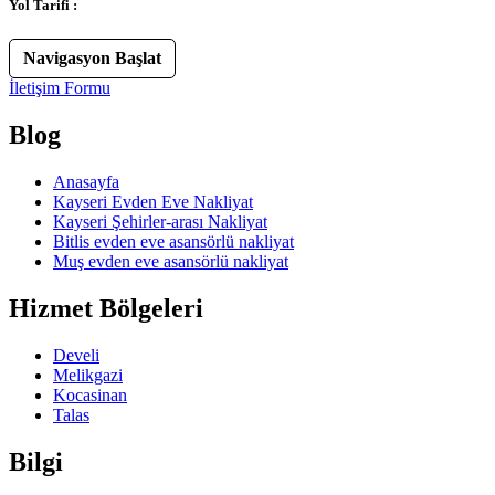
Yol Tarifi :
Navigasyon Başlat
İletişim Formu
Blog
Anasayfa
Kayseri Evden Eve Nakliyat
Kayseri Şehirler-arası Nakliyat
Bitlis evden eve asansörlü nakliyat
Muş evden eve asansörlü nakliyat
Hizmet Bölgeleri
Develi
Melikgazi
Kocasinan
Talas
Bilgi