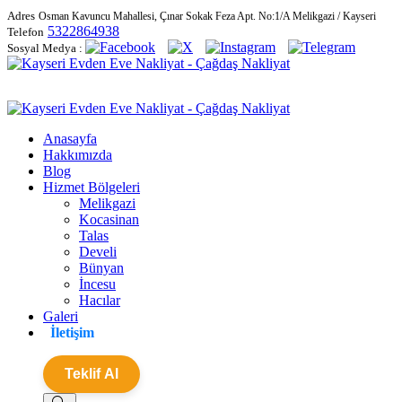
Adres
Osman Kavuncu Mahallesi, Çınar Sokak Feza Apt. No:1/A Melikgazi / Kayseri
5322864938
Telefon
Sosyal Medya :
Anasayfa
Hakkımızda
Blog
Hizmet Bölgeleri
Melikgazi
Kocasinan
Talas
Develi
Bünyan
İncesu
Hacılar
Galeri
İletişim
Teklif Al