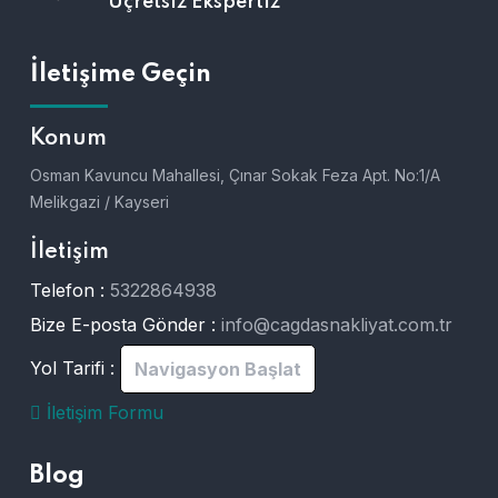
Üçretsiz Ekspertiz
İletişime Geçin
Konum
Osman Kavuncu Mahallesi, Çınar Sokak Feza Apt. No:1/A
Melikgazi / Kayseri
İletişim
Telefon :
5322864938
Bize E-posta Gönder :
info@cagdasnakliyat.com.tr
Yol Tarifi :
Navigasyon Başlat
İletişim Formu
Blog