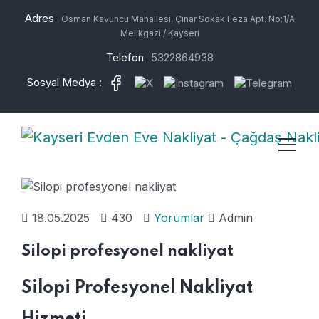
Adres
Osman Kavuncu Mahallesi, Çınar Sokak Feza Apt. No:1/A
Melikgazi / Kayseri
Telefon
5322864938
Sosyal Medya :
18.05.2025
430
Yorumlar
Admin
Silopi profesyonel nakliyat
Silopi Profesyonel Nakliyat