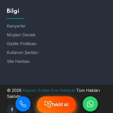
Bilgi
Kariyerler
Müşteri Destek
Gizlilik Politikası
Kullanım Şartları
Site Haritası
© 2026
Kayseri Evden Eve Nakliyat
Tüm Hakları
Saklıdır.
Teklif Al
Teklif Al