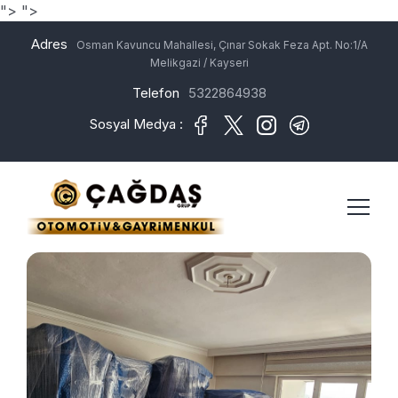
">
">
Adres
Osman Kavuncu Mahallesi, Çınar Sokak Feza Apt. No:1/A
Melikgazi / Kayseri
Telefon
5322864938
Sosyal Medya :