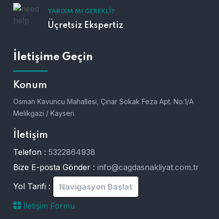
YARDIM MI GEREKLI?
Üçretsiz Ekspertiz
İletişime Geçin
Konum
Osman Kavuncu Mahallesi, Çınar Sokak Feza Apt. No:1/A
Melikgazi / Kayseri
İletişim
Telefon :
5322864938
Bize E-posta Gönder :
info@cagdasnakliyat.com.tr
Yol Tarifi :
Navigasyon Başlat
İletişim Formu