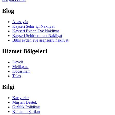
Blog
Anasayfa
Kayseri Şehir-içi Nakliyat
Kayseri Evden Eve Nakliyat
Kayseri Şehirler-arası Nakliyat
Bitlis evden eve asansörlü nakliyat
Hizmet Bölgeleri
Develi
Melikgazi
Kocasinan
Talas
Bilgi
Kariyerler
Müşteri Destek
Gizlilik Politikası
Kullanım Şartları