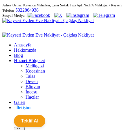
Adres
Osman Kavuncu Mahallesi, Çınar Sokak Feza Apt. No:1/A Melikgazi / Kayseri
5322864938
Telefon
Sosyal Medya :
Anasayfa
Hakkımızda
Blog
Hizmet Bölgeleri
Melikgazi
Kocasinan
Talas
Develi
Bünyan
İncesu
Hacılar
Galeri
İletişim
Teklif Al