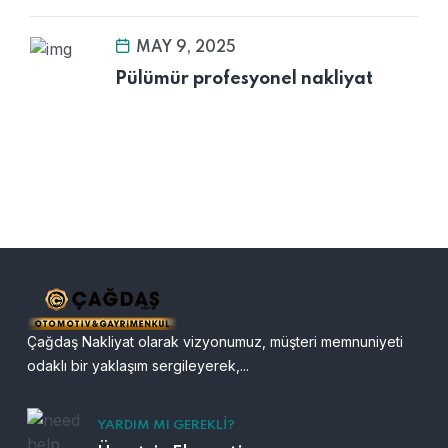
MAY 9, 2025
Pülümür profesyonel nakliyat
Çağdaş Nakliyat olarak vizyonumuz, müşteri memnuniyeti
odaklı bir yaklaşım sergileyerek,...
YARDIM MI GEREKLI?