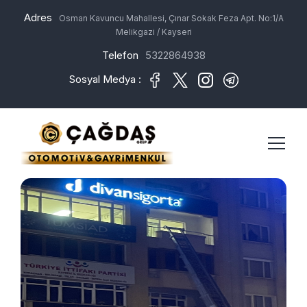
Adres
Osman Kavuncu Mahallesi, Çınar Sokak Feza Apt. No:1/A
Melikgazi / Kayseri
Telefon
5322864938
Sosyal Medya :