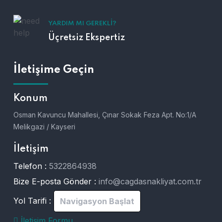
YARDIM MI GEREKLI?
Üçretsiz Ekspertiz
İletişime Geçin
Konum
Osman Kavuncu Mahallesi, Çınar Sokak Feza Apt. No:1/A
Melikgazi / Kayseri
İletişim
Telefon :
5322864938
Bize E-posta Gönder :
info@cagdasnakliyat.com.tr
Yol Tarifi :
Navigasyon Başlat
İletişim Formu