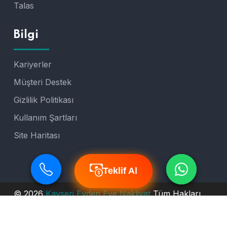
Talas
Bilgi
Kariyerler
Müşteri Destek
Gizlilik Politikası
Kullanım Şartları
Site Haritası
Teklif Al
Teklif Al
© 2026
Kayseri Evden Eve Nakliyat
Tüm Hakları
Saklıdır.