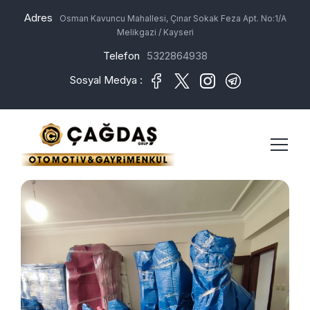
Adres
Osman Kavuncu Mahallesi, Çınar Sokak Feza Apt. No:1/A
Melikgazi / Kayseri
Telefon
5322864938
Sosyal Medya :