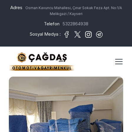
Adres
Osman Kavuncu Mahallesi, Çınar Sokak Feza Apt. No:1/A
Melikgazi / Kayseri
Telefon
5322864938
Sosyal Medya :