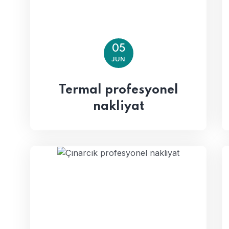
05
JUN
Termal profesyonel
nakliyat