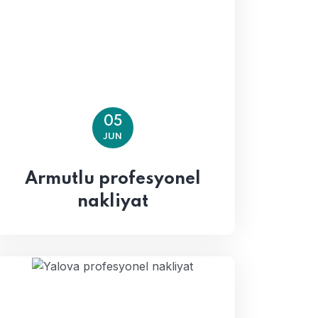
05
JUN
Armutlu profesyonel
nakliyat