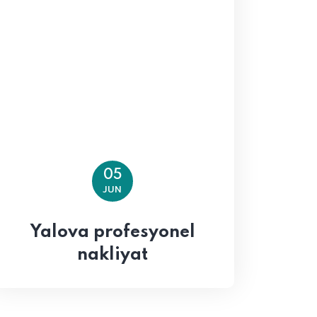
05
JUN
Yalova profesyonel
nakliyat