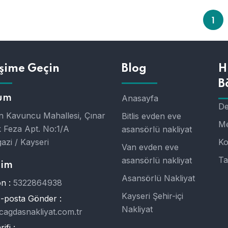
1
işime Geçin
Blog
H
B
um
Anasayfa
De
 Kavuncu Mahallesi, Çınar
Bitlis evden eve
Me
 Feza Apt. No:1/A
asansörlü nakliyat
azi / Kayseri
Ko
Van evden eve
Ta
asansörlü nakliyat
şim
Asansörlü Nakliyat
n :
5322864938
Kayseri Şehir-içi
E-posta Gönder :
Nakliyat
cagdasnakliyat.com.tr
ifi :