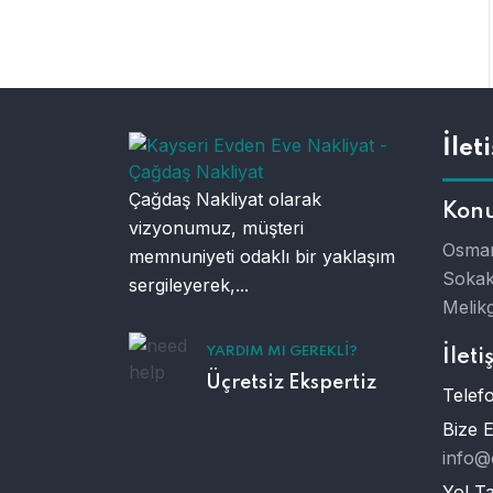
İlet
Çağdaş Nakliyat olarak
Kon
vizyonumuz, müşteri
Osman
memnuniyeti odaklı bir yaklaşım
Sokak
sergileyerek,...
Melikg
YARDIM MI GEREKLI?
İleti
Üçretsiz Ekspertiz
Telefo
Bize 
info@
Yol Tar