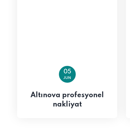
05
JUN
Altınova profesyonel
nakliyat