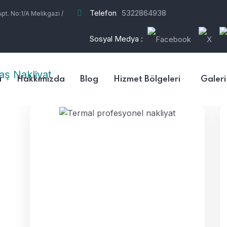
Telefon
5322864938
t. No:1/A Melikgazi /
Sosyal Medya :
a
Hakkımızda
Blog
Hizmet Bölgeleri
Galeri