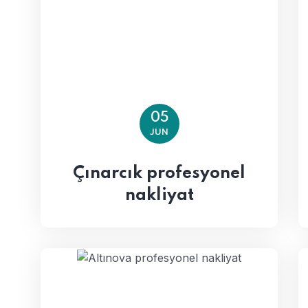
05
JUN
Çınarcık profesyonel
nakliyat