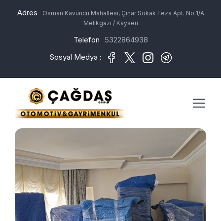
Adres
Osman Kavuncu Mahallesi, Çınar Sokak Feza Apt. No:1/A
Melikgazi / Kayseri
Telefon
5322864938
Sosyal Medya :