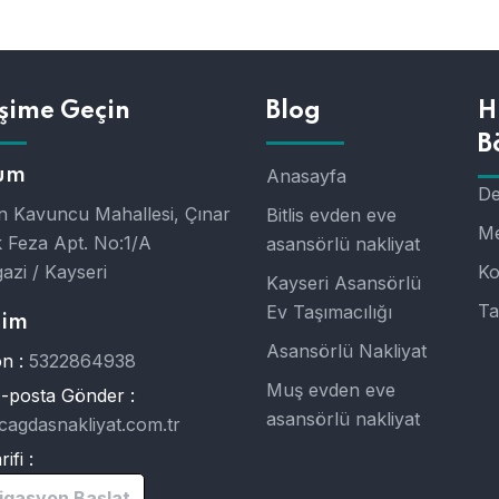
işime Geçin
Blog
H
B
um
Anasayfa
De
 Kavuncu Mahallesi, Çınar
Bitlis evden eve
Me
 Feza Apt. No:1/A
asansörlü nakliyat
azi / Kayseri
Ko
Kayseri Asansörlü
Ta
Ev Taşımacılığı
şim
Asansörlü Nakliyat
n :
5322864938
Muş evden eve
E-posta Gönder :
asansörlü nakliyat
cagdasnakliyat.com.tr
ifi :
igasyon Başlat