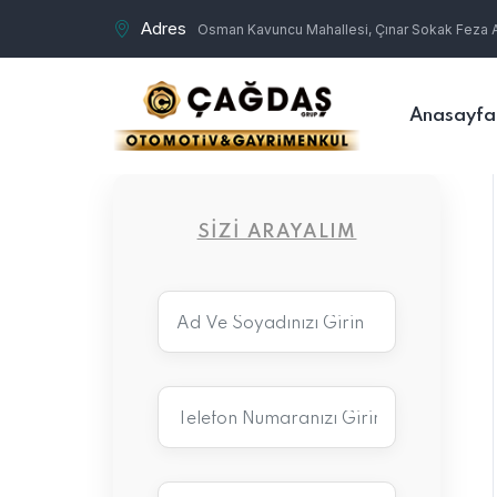
Adres
Osman Kavuncu Mahallesi, Çınar Sokak Feza Ap
Anasayfa
SIZI ARAYALIM