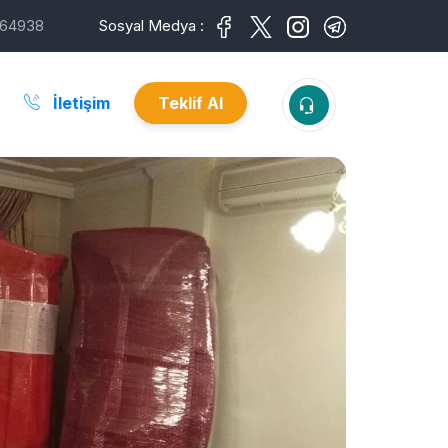
64938
Sosyal Medya :
İletişim
Teklif Al