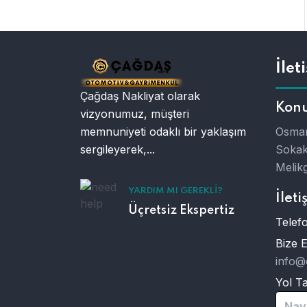
İlet
Çağdaş Nakliyat olarak
Kon
vizyonumuz, müşteri
memnuniyeti odaklı bir yaklaşım
Osman
sergileyerek,...
Sokak
Melikg
YARDIM MI GEREKLI?
İleti
Üçretsiz Ekspertiz
Telefo
Bize 
info@
Yol Tar
Nav