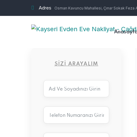
Adres
Osman Kavuncu Mahallesi, Çınar Sokak Feza Ap
Anasayf
SIZI ARAYALIM