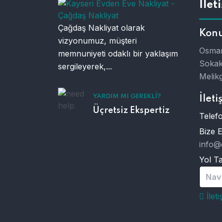
İlet
Çağdaş Nakliyat olarak
Kon
vizyonumuz, müşteri
Osman
memnuniyeti odaklı bir yaklaşım
Sokak
sergileyerek,...
Melikg
YARDIM MI GEREKLI?
İleti
Üçretsiz Ekspertiz
Telefo
Bize 
info@
Yol Tar
Nav
İlet