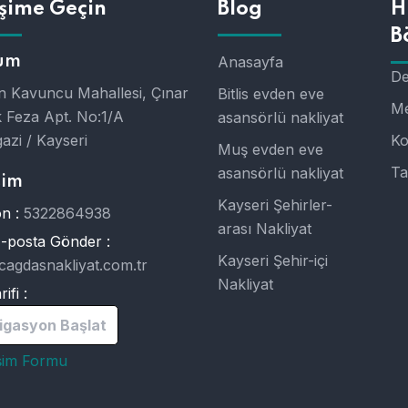
işime Geçin
Blog
H
B
um
Anasayfa
De
 Kavuncu Mahallesi, Çınar
Bitlis evden eve
Me
 Feza Apt. No:1/A
asansörlü nakliyat
azi / Kayseri
Ko
Muş evden eve
Ta
asansörlü nakliyat
şim
Kayseri Şehirler-
n :
5322864938
arası Nakliyat
E-posta Gönder :
Kayseri Şehir-içi
cagdasnakliyat.com.tr
Nakliyat
ifi :
igasyon Başlat
işim Formu