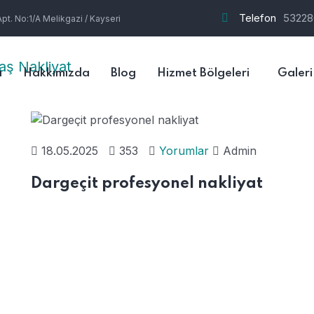
Telefon
53228
t. No:1/A Melikgazi / Kayseri
a
Hakkımızda
Blog
Hizmet Bölgeleri
Galeri
18.05.2025
353
Yorumlar
Admin
Dargeçit profesyonel nakliyat