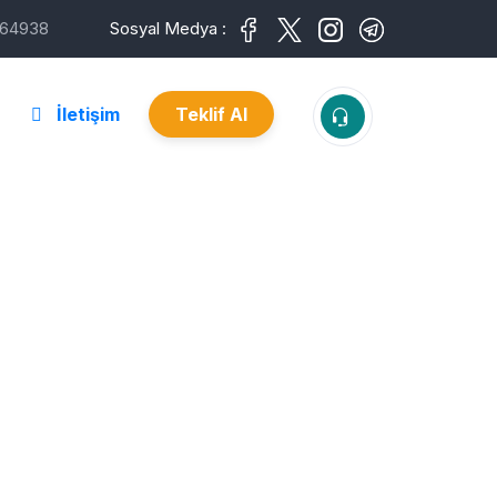
64938
Sosyal Medya :
İletişim
Teklif Al