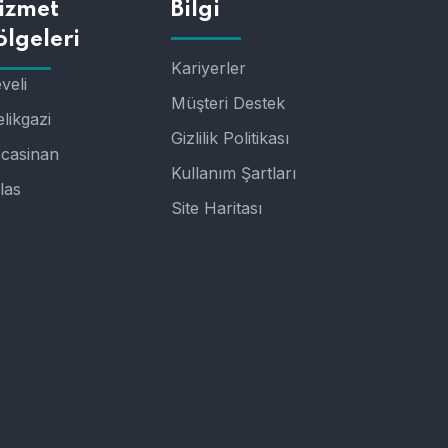
izmet
Bilgi
ölgeleri
Kariyerler
veli
Müşteri Destek
likgazi
Gizlilik Politikası
casinan
Kullanım Şartları
las
Site Haritası