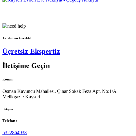
Çağdaş Nakliyat olarak vizyonumuz, müşteri memnuniyeti odaklı
bir yaklaşım sergileyerek,...
Yardım mı Gerekli?
Üçretsiz Ekspertiz
İletişime Geçin
Konum
Osman Kavuncu Mahallesi, Çınar Sokak Feza Apt. No:1/A
Melikgazi / Kayseri
İletişim
Telefon :
5322864938