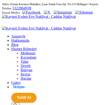
Adres
Osman Kavuncu Mahallesi, Çınar Sokak Feza Apt. No:1/A Melikgazi / Kayseri
5322864938
Telefon
Sosyal Medya :
Anasayfa
Hakkımızda
Blog
Hizmet Bölgeleri
Melikgazi
Kocasinan
Talas
Develi
Bünyan
İncesu
Hacılar
Galeri
İletişim
Teklif Al