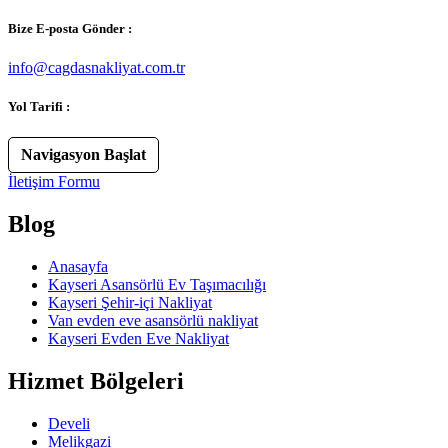
Bize E-posta Gönder :
info@cagdasnakliyat.com.tr
Yol Tarifi :
Navigasyon Başlat
İletişim Formu
Blog
Anasayfa
Kayseri Asansörlü Ev Taşımacılığı
Kayseri Şehir-içi Nakliyat
Van evden eve asansörlü nakliyat
Kayseri Evden Eve Nakliyat
Hizmet Bölgeleri
Develi
Melikgazi