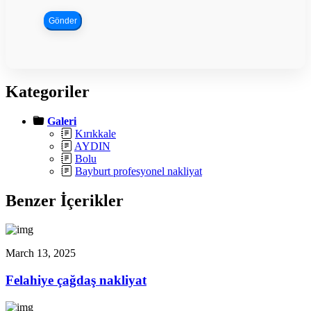
Gönder
Kategoriler
Galeri
Kırıkkale
AYDIN
Bolu
Bayburt profesyonel nakliyat
Benzer İçerikler
March 13, 2025
Felahiye çağdaş nakliyat