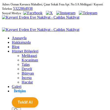
Adres
Osman Kavuncu Mahallesi, Çınar Sokak Feza Apt. No:1/A Melikgazi / Kayseri
5322864938
Telefon
Sosyal Medya :
Anasayfa
Hakkımızda
Blog
Hizmet Bölgeleri
Melikgazi
Kocasinan
Talas
Develi
Bünyan
İncesu
Hacılar
Galeri
İletişim
Teklif Al