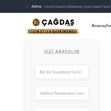
Adres
Osman Kavuncu Mahallesi, Çınar Sokak Feza Ap
Anasayfa
SIZI ARAYALIM