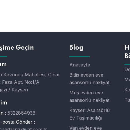
işime Geçin
Blog
H
B
um
Anasayfa
De
 Kavuncu Mahallesi, Çınar
Bitlis evden eve
Me
 Feza Apt. No:1/A
asansörlü nakliyat
azi / Kayseri
Ko
Muş evden eve
Ta
asansörlü nakliyat
şim
Kayseri Asansörlü
n :
5322864938
Ev Taşımacılığı
E-posta Gönder :
Van evden eve
cagdasnakliyat.com.tr