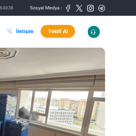
64938
Sosyal Medya :
İletişim
Teklif Al