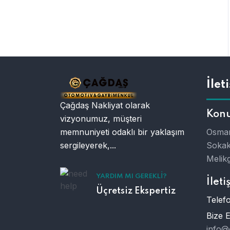
İlet
Çağdaş Nakliyat olarak
Kon
vizyonumuz, müşteri
memnuniyeti odaklı bir yaklaşım
Osman
sergileyerek,...
Sokak
Melikg
YARDIM MI GEREKLI?
İleti
Üçretsiz Ekspertiz
Telefo
Bize 
info@