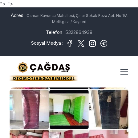
">
">
Adres
Osman Kavuncu Mahallesi, Çınar Sokak Feza Apt. No:1/A
Melikgazi / Kayseri
Telefon
5322864938
Sosyal Medya :