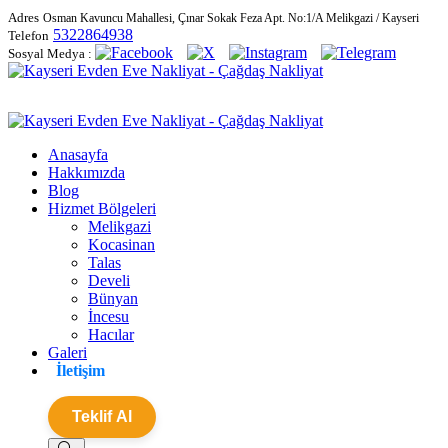
Adres
Osman Kavuncu Mahallesi, Çınar Sokak Feza Apt. No:1/A Melikgazi / Kayseri
5322864938
Telefon
Sosyal Medya :
Anasayfa
Hakkımızda
Blog
Hizmet Bölgeleri
Melikgazi
Kocasinan
Talas
Develi
Bünyan
İncesu
Hacılar
Galeri
İletişim
Teklif Al