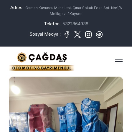
Adres
Osman Kavuncu Mahallesi, Çınar Sokak Feza Apt. No:1/A
Melikgazi / Kayseri
Telefon
5322864938
Sosyal Medya :